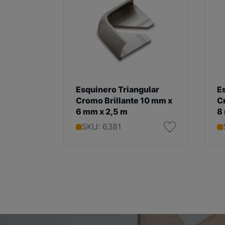
Esquinero Triangular
E
Cromo Brillante 10 mm x
C
6 mm x 2,5 m
8
SKU: 6381