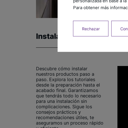
personalizada en base a la 
Para obtener más informaci
Rechazar
Conf
Instalación
Descubre cómo instalar
nuestros productos paso a
paso. Explora los tutoriales
desde la preparación hasta el
acabado final. Garantizamos
que tendrás todo lo necesario
para una instalación sin
complicaciones. Sigue los
consejos prácticos y
recomendaciones útiles, te
aseguramos un proceso rápido