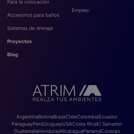
Para la colocación
Empleo
Accesorios para baños
Sistemas de drenaje
Proyectos
Blog
Argentina
Bolivia
Brasil
Chile
Colombia
Ecuador
Paraguay
Perú
Uruguay
USA
Costa Rica
El Salvador
Guatemala
Honduras
Nicaragua
Panamá
Curazao