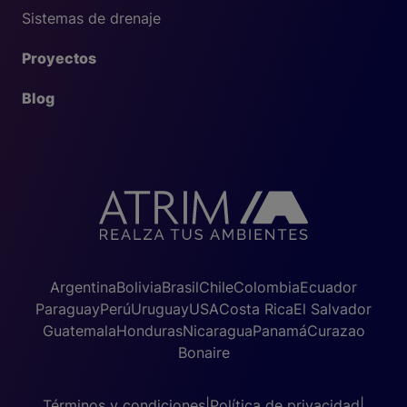
Sistemas de drenaje
Proyectos
Blog
Argentina
Bolivia
Brasil
Chile
Colombia
Ecuador
Paraguay
Perú
Uruguay
USA
Costa Rica
El Salvador
Guatemala
Honduras
Nicaragua
Panamá
Curazao
Bonaire
Términos y condiciones
|
Política de privacidad
|