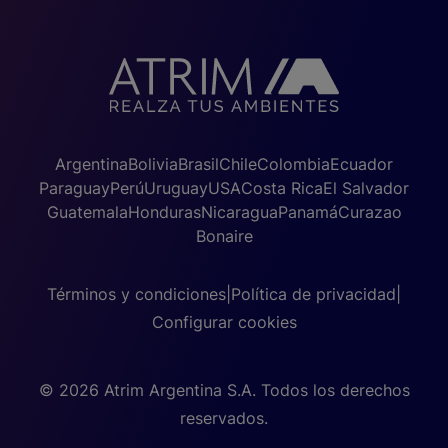
Argentina
Bolivia
Brasil
Chile
Colombia
Ecuador
Paraguay
Perú
Uruguay
USA
Costa Rica
El Salvador
Guatemala
Honduras
Nicaragua
Panamá
Curazao
Bonaire
Términos y condiciones
|
Política de privacidad
|
Configurar cookies
© 2026 Atrim Argentina S.A. Todos los derechos
reservados.