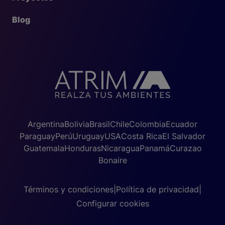
Blog
Argentina
Bolivia
Brasil
Chile
Colombia
Ecuador
Paraguay
Perú
Uruguay
USA
Costa Rica
El Salvador
Guatemala
Honduras
Nicaragua
Panamá
Curazao
Bonaire
Términos y condiciones
|
Política de privacidad
|
Configurar cookies