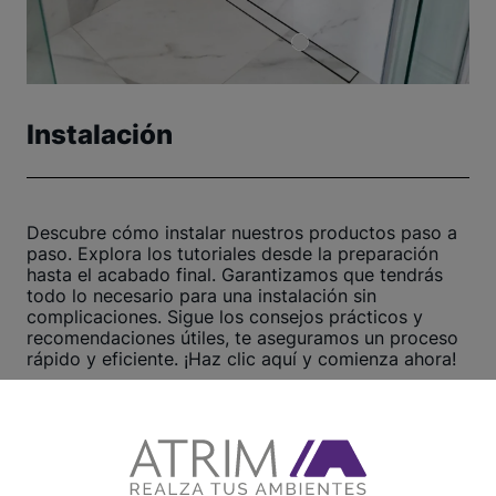
Instalación
Descubre cómo instalar nuestros productos paso a
paso. Explora los tutoriales desde la preparación
hasta el acabado final. Garantizamos que tendrás
todo lo necesario para una instalación sin
complicaciones. Sigue los consejos prácticos y
recomendaciones útiles, te aseguramos un proceso
rápido y eficiente. ¡Haz clic aquí y comienza ahora!
Ver otros tutoriales