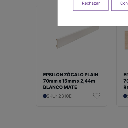
Rechazar
Conf
EPSILON ZÓCALO PLAIN
E
70mm x 15mm x 2,44m
7
BLANCO MATE
R
SKU: 2310E