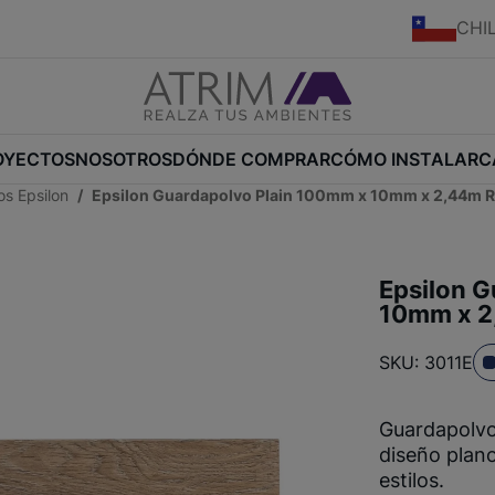
CHI
OYECTOS
NOSOTROS
DÓNDE COMPRAR
CÓMO INSTALAR
C
s Epsilon
Epsilon Guardapolvo Plain 100mm x 10mm x 2,44m 
Epsilon 
10mm x 2
SKU: 3011E
Guardapolv
diseño plano
estilos.