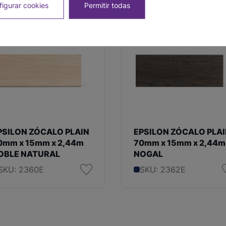
igurar cookies
Permitir todas
PSILON ZÓCALO PLAIN
EPSILON ZÓCALO PLA
0mm x 15mm x 2,44m
70mm x 15mm x 2,44m
OBLE NATURAL
NOGAL
SKU: 2360E
SKU: 2362E