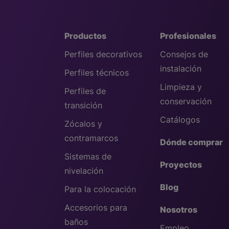
Productos
Profesionales
Perfiles decorativos
Consejos de
instalación
Perfiles técnicos
Limpieza y
Perfiles de
conservación
transición
Catálogos
Zócalos y
contramarcos
Dónde comprar
Sistemas de
Proyectos
nivelación
Blog
Para la colocación
Accesorios para
Nosotros
baños
Empleo