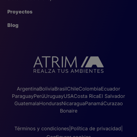
Proyectos
Blog
Argentina
Bolivia
Brasil
Chile
Colombia
Ecuador
Paraguay
Perú
Uruguay
USA
Costa Rica
El Salvador
Guatemala
Honduras
Nicaragua
Panamá
Curazao
Bonaire
Términos y condiciones
|
Política de privacidad
|
Configurar cookies