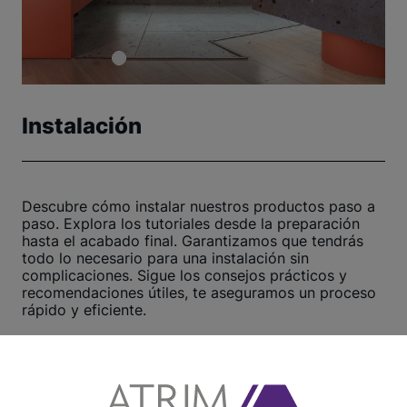
Instalación
Descubre cómo instalar nuestros productos paso a
paso. Explora los tutoriales desde la preparación
hasta el acabado final. Garantizamos que tendrás
todo lo necesario para una instalación sin
complicaciones. Sigue los consejos prácticos y
recomendaciones útiles, te aseguramos un proceso
rápido y eficiente.
¡Haz clic aquí y comienza ahora!
Ver otros tutoriales