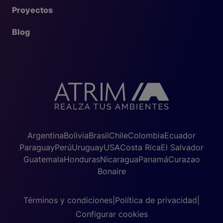
Proyectos
Blog
Argentina
Bolivia
Brasil
Chile
Colombia
Ecuador
Paraguay
Perú
Uruguay
USA
Costa Rica
El Salvador
Guatemala
Honduras
Nicaragua
Panamá
Curazao
Bonaire
Términos y condiciones
|
Política de privacidad
|
Configurar cookies