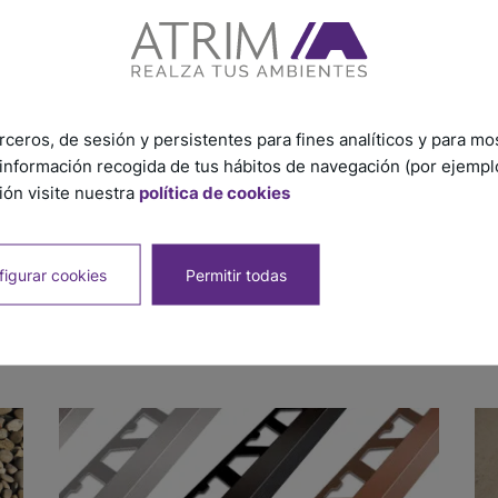
rceros, de sesión y persistentes para fines analíticos y para mo
información recogida de tus hábitos de navegación (por ejemplo,
ón visite nuestra
política de cookies
PRODUCTO
18/07/2025
PR
igurar cookies
Permitir todas
¿Cuáles son los mejores perfiles
Tr
decorativos para paredes?
ex
in