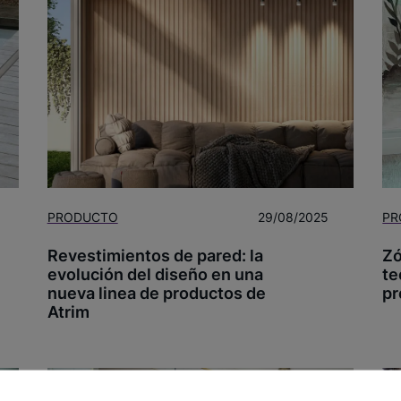
PRODUCTO
29/08/2025
PR
Revestimientos de pared: la
Zó
evolución del diseño en una
te
nueva linea de productos de
p
Atrim