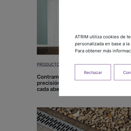
ATRIM utiliza cookies de te
personalizada en base a la 
Para obtener más informaci
PRODUCTO
15/08/2025
Rechazar
Conf
Contramarcos EPSILON:
precisión, diseño y durabilidad en
cada abertura