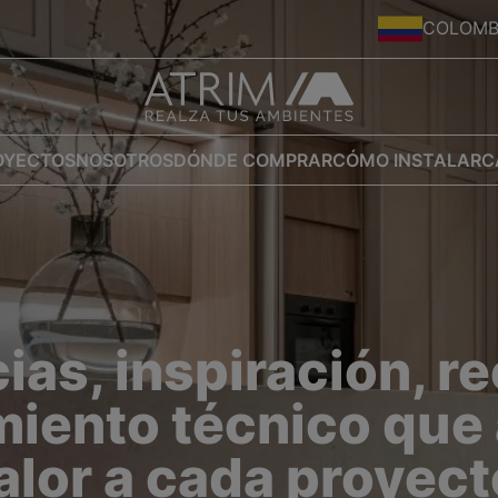
COLOMB
OYECTOS
NOSOTROS
DÓNDE COMPRAR
CÓMO INSTALAR
C
as, inspiración, r
iento técnico que
alor a cada proyect