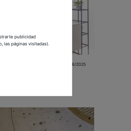
strarte publicidad
 las páginas visitadas).
ODUCTO
09/06/2025
ansforma tu baño en una
periencia única con la Línea
tegral para Baños de ATRIM