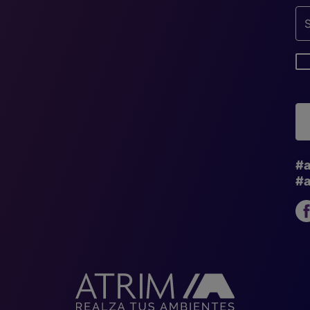
#a
#a