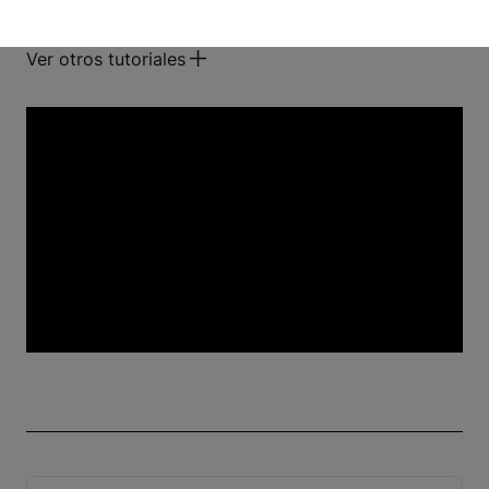
¡Haz clic aquí y comienza ahora!
Ver otros tutoriales