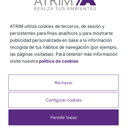
ATRIM utiliza cookies de terceros, de sesión y
persistentes para fines analíticos y para mostrarte
publicidad personalizada en base a la información
recogida de tus hábitos de navegación (por ejemplo,
las páginas visitadas). Para obtener más información
visite nuestra
política de cookies
Instalación
Rechazar
Descubre cómo instalar nuestros productos paso a
paso. Explora los tutoriales desde la preparación
hasta el acabado final. Garantizamos que tendrás
Configurar cookies
todo lo necesario para una instalación sin
complicaciones. Sigue los consejos prácticos y
recomendaciones útiles, te aseguramos un proceso
Permitir todas
rápido y eficiente.