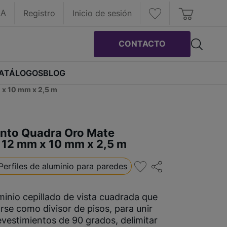
IA
Registro
Inicio de sesión
CONTACTO
ATÁLOGOS
BLOG
 x 10 mm x 2,5 m
nto Quadra Oro Mate
 12 mm x 10 mm x 2,5 m
Perfiles de aluminio para paredes
uminio cepillado de vista cuadrada que
arse como divisor de pisos, para unir
evestimientos de 90 grados, delimitar