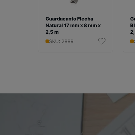
Guardacanto Flecha
G
Natural 17 mm x 8 mm x
B
2,5 m
2
SKU: 2889