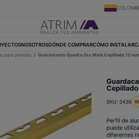
COLOMB
OYECTOS
NOSOTROS
DÓNDE COMPRAR
CÓMO INSTALAR
C
nio para paredes
Guardacanto Quadra Oro Mate Cepillado 12 mm
Guardaca
Cepillado
SKU: 3436
Perfil de al
puede utiliz
diferentes r