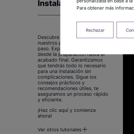
personalizada en base a la 
Instalación
Para obtener más informaci
Rechazar
Conf
Descubre cómo instalar
nuestros productos paso a
paso. Explora los tutoriales
desde la preparación hasta el
acabado final. Garantizamos
que tendrás todo lo necesario
para una instalación sin
complicaciones. Sigue los
consejos prácticos y
recomendaciones útiles, te
aseguramos un proceso rápido
y eficiente.
¡Haz clic aquí y comienza
ahora!
Ver otros tutoriales