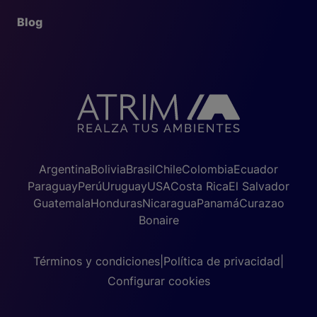
Blog
Argentina
Bolivia
Brasil
Chile
Colombia
Ecuador
Paraguay
Perú
Uruguay
USA
Costa Rica
El Salvador
Guatemala
Honduras
Nicaragua
Panamá
Curazao
Bonaire
Términos y condiciones
|
Política de privacidad
|
Configurar cookies