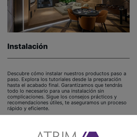
Instalación
Descubre cómo instalar nuestros productos paso a
paso. Explora los tutoriales desde la preparación
hasta el acabado final. Garantizamos que tendrás
todo lo necesario para una instalación sin
complicaciones. Sigue los consejos prácticos y
recomendaciones útiles, te aseguramos un proceso
rápido y eficiente.
¡Haz clic aquí y comienza ahora!
Ver otros tutoriales