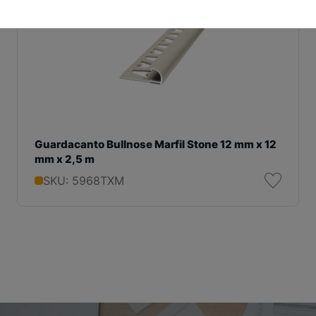
Guardacanto Bullnose Marfil Stone 12 mm x 12
mm x 2,5 m
SKU: 5968TXM