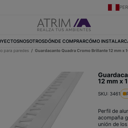
PE
OYECTOS
NOSOTROS
DÓNDE COMPRAR
CÓMO INSTALAR
C
nio para paredes
Guardacanto Quadra Cromo Brillante 12 mm x 
Guardaca
12 mm x 
SKU: 3461
Perfil de al
acompaña gri
unión de los