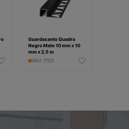
ro
Guardacanto Quadra
Guardac
Negro Mate 10 mm x 10
Rosa 10
mm x 2,5 m
2,5 m
SKU: 1703
SKU: 1