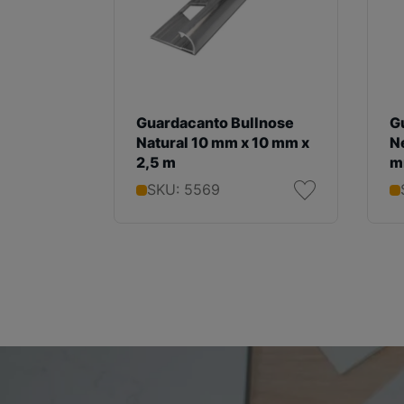
Guardacanto Bullnose
G
Natural 10 mm x 10 mm x
N
2,5 m
m
SKU: 5569