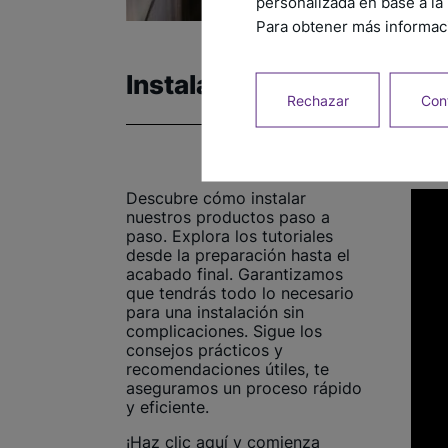
personalizada en base a la 
Para obtener más informaci
Instalación
Rechazar
Conf
Descubre cómo instalar
nuestros productos paso a
paso. Explora los tutoriales
desde la preparación hasta el
acabado final. Garantizamos
que tendrás todo lo necesario
para una instalación sin
complicaciones. Sigue los
consejos prácticos y
recomendaciones útiles, te
aseguramos un proceso rápido
y eficiente.
¡Haz clic aquí y comienza