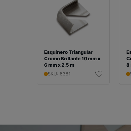
Esquinero Triangular
E
Cromo Brillante 10 mm x
C
6 mm x 2,5 m
8
SKU: 6381