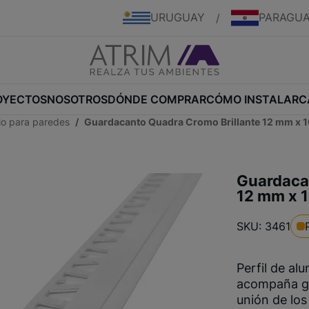
URUGUAY
PARAGU
/
OYECTOS
NOSOTROS
DÓNDE COMPRAR
CÓMO INSTALAR
C
nio para paredes
Guardacanto Quadra Cromo Brillante 12 mm x 
Guardaca
12 mm x 
SKU: 3461
Perfil de al
acompaña gri
unión de los