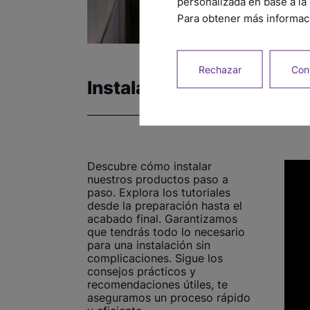
personalizada en base a la 
Para obtener más informaci
Rechazar
Conf
Instalación
Descubre cómo instalar
nuestros productos paso a
paso. Explora los tutoriales
desde la preparación hasta el
acabado final. Garantizamos
que tendrás todo lo necesario
para una instalación sin
complicaciones. Sigue los
consejos prácticos y
recomendaciones útiles, te
aseguramos un proceso rápido