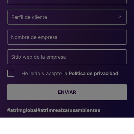
Perfil de cliente
He leído y acepto la
Política de privacidad
ENVIAR
#atrimglobal
#atrimrealzatusambientes