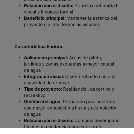
Relación con el diseño
: Prioriza continuidad
visual y limpieza formal
Beneficio principal:
Mantener la estética del
proyecto sin interferencias visuales
Característica Enduro:
Aplicación principal:
Áreas de pileta,
jardines y zonas expuestas a mayor caudal
de agua
Integración visual:
Diseño robusto con alta
capacidad de drenaje
Tipo de proyecto:
Residencial, deportivo y
recreativo
Gestión del agua:
Preparado para sectores
con mayor exposición a lluvia y acumulación
de agua
Relación con el diseño:
Combina desempeño
técnico y resistencia para exteriores
exigentes