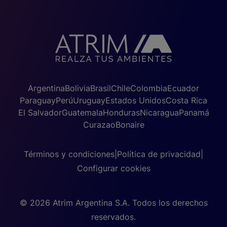
Argentina
Bolivia
Brasil
Chile
Colombia
Ecuador
Paraguay
Perú
Uruguay
Estados Unidos
Costa Rica
El Salvador
Guatemala
Honduras
Nicaragua
Panamá
Curazao
Bonaire
Términos y condiciones
|
Política de privacidad
|
Configurar cookies
© 2026 Atrim Argentina S.A. Todos los derechos
reservados.