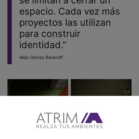
se limitan a cerrar un
espacio. Cada vez más
proyectos las utilizan
para construir
identidad."
Alejo Gómez Baranoff