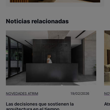
Noticias relacionadas
NOVEDADES ATRIM
19/02/2026
NO
Las decisiones que sostienen la
At
arquitectura en el tiempo