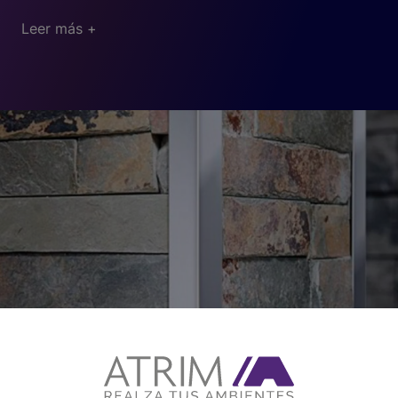
Material:
acero Inoxidable AISI 304.
impecable.
Leer más +
Acabado:
esmerilado de alta calidad, que
proporciona un aspecto moderno y elegante.
Medidas disponibles:
De 7 a 30 mm de ancho.
Ángulos de aluminio
Espesor:
0,5 mm.
Los ángulos de aluminio son la solución perfecta para
Uso recomendado:
sectores de alta exigencia
quienes buscan una
alternativa ligera pero resistente
.
higiénica como hospitales, laboratorios, industria
Ideales para ambientes comerciales y proyectos de
alimentaria y cámaras frigoríficas.
decoración, combinan funcionalidad y estética en un
solo producto.
Material:
aluminio de alta resistencia.
Acabado:
superficie lisa y pulida, con excelente
resistencia al desgaste.
Medidas disponibles:
variedad de tamaños
adaptados a diferentes aplicaciones.
Por qué elegir ángulos
Ventajas:
ligereza, fácil instalación y gran
Amplia gama de materiales y acabados
para
versatilidad en aplicaciones arquitectónicas y de