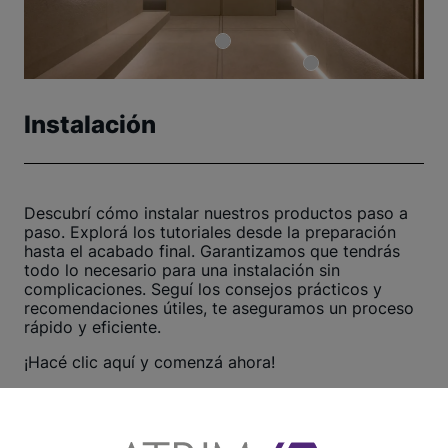
Instalación
Descubrí cómo instalar nuestros productos paso a
paso. Explorá los tutoriales desde la preparación
hasta el acabado final. Garantizamos que tendrás
todo lo necesario para una instalación sin
complicaciones. Seguí los consejos prácticos y
recomendaciones útiles, te aseguramos un proceso
rápido y eficiente.
¡Hacé clic aquí y comenzá ahora!
Ver otros tutoriales