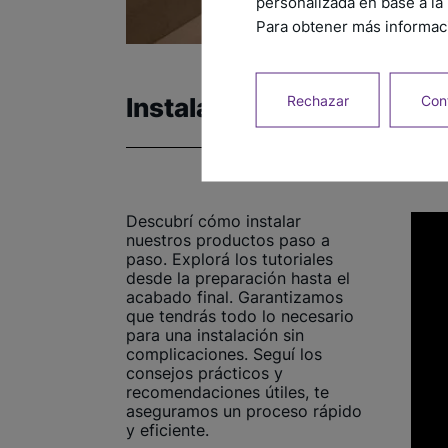
personalizada en base a la 
Para obtener más informaci
Rechazar
Conf
Instalación
Descubrí cómo instalar
nuestros productos paso a
paso. Explorá los tutoriales
desde la preparación hasta el
acabado final. Garantizamos
que tendrás todo lo necesario
para una instalación sin
complicaciones. Seguí los
consejos prácticos y
recomendaciones útiles, te
aseguramos un proceso rápido
y eficiente.