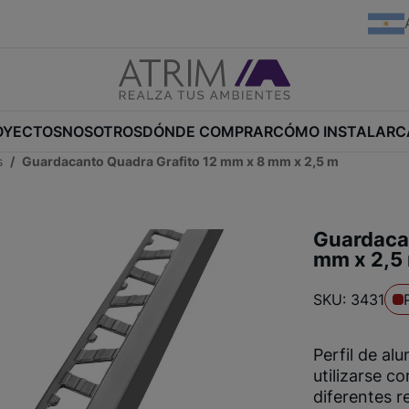
OYECTOS
NOSOTROS
DÓNDE COMPRAR
CÓMO INSTALAR
C
s
Guardacanto Quadra Grafito 12 mm x 8 mm x 2,5 m
Guardaca
mm x 2,5
SKU: 3431
Perfil de al
utilizarse c
diferentes r