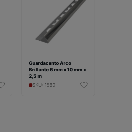
Guardacanto Arco
Guardac
Brillante 6 mm x 10 mm x
Brillant
2,5 m
2,5 m
SKU: 1580
SKU: 1