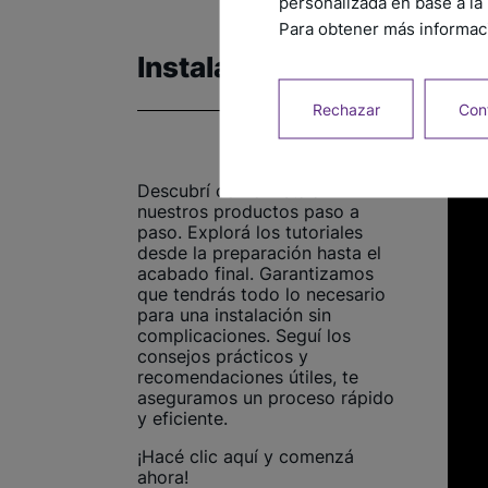
personalizada en base a la 
Para obtener más informaci
Instalación
Rechazar
Conf
Descubrí cómo instalar
nuestros productos paso a
paso. Explorá los tutoriales
desde la preparación hasta el
acabado final. Garantizamos
que tendrás todo lo necesario
para una instalación sin
complicaciones. Seguí los
consejos prácticos y
recomendaciones útiles, te
aseguramos un proceso rápido
y eficiente.
¡Hacé clic aquí y comenzá
ahora!