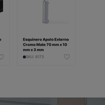
e
Esquinero Apolo Externo
Termina
Cromo Mate 70 mm x 10
Mate 70
mm x 3 mm
mm
SKU: 8173
SKU: 8