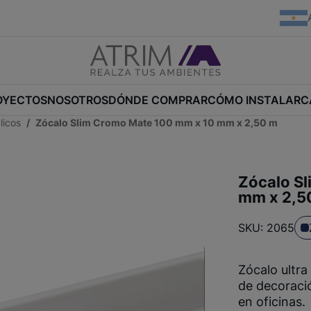
OYECTOS
NOSOTROS
DÓNDE COMPRAR
CÓMO INSTALAR
C
licos
Zócalo Slim Cromo Mate 100 mm x 10 mm x 2,50 m
Zócalo S
mm x 2,5
SKU: 2065
Zócalo ultra
de decoraci
en oficinas.