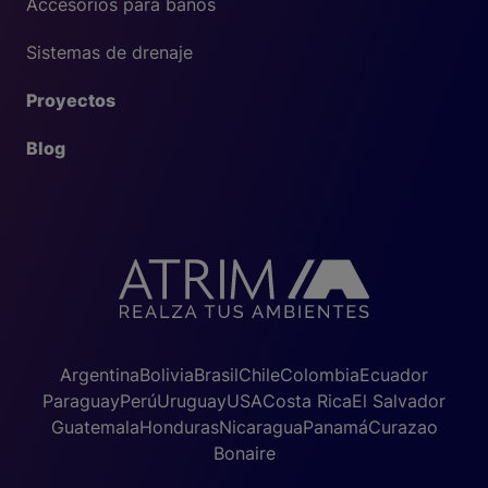
Accesorios para baños
Sistemas de drenaje
Proyectos
Blog
Argentina
Bolivia
Brasil
Chile
Colombia
Ecuador
Paraguay
Perú
Uruguay
USA
Costa Rica
El Salvador
Guatemala
Honduras
Nicaragua
Panamá
Curazao
Bonaire