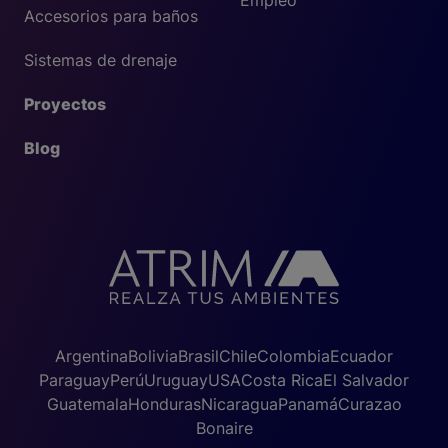
Empleo
Accesorios para baños
Sistemas de drenaje
Proyectos
Blog
Argentina
Bolivia
Brasil
Chile
Colombia
Ecuador
Paraguay
Perú
Uruguay
USA
Costa Rica
El Salvador
Guatemala
Honduras
Nicaragua
Panamá
Curazao
Bonaire