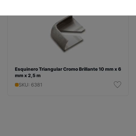
Esquinero Triangular Cromo Brillante 10 mm x 6
mm x 2,5 m
SKU: 6381