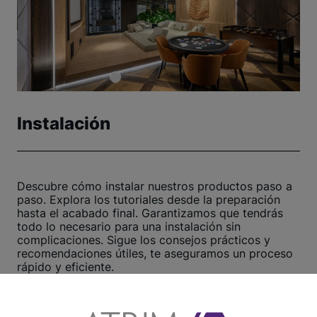
Instalación
Descubre cómo instalar nuestros productos paso a
paso. Explora los tutoriales desde la preparación
hasta el acabado final. Garantizamos que tendrás
todo lo necesario para una instalación sin
complicaciones. Sigue los consejos prácticos y
recomendaciones útiles, te aseguramos un proceso
rápido y eficiente.
¡Haz clic aquí y comienza ahora!