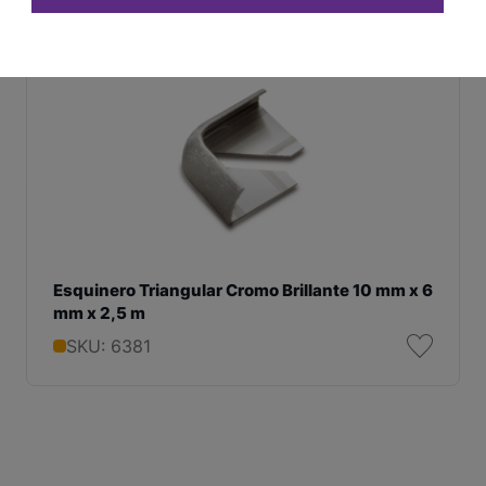
Esquinero Triangular Cromo Brillante 10 mm x 6
mm x 2,5 m
SKU: 6381