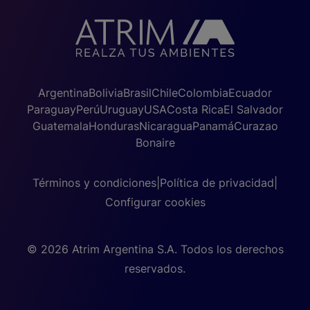
Argentina
Bolivia
Brasil
Chile
Colombia
Ecuador
Paraguay
Perú
Uruguay
USA
Costa Rica
El Salvador
Guatemala
Honduras
Nicaragua
Panamá
Curazao
Bonaire
Términos y condiciones
|
Política de privacidad
|
Configurar cookies
© 2026 Atrim Argentina S.A. Todos los derechos
reservados.