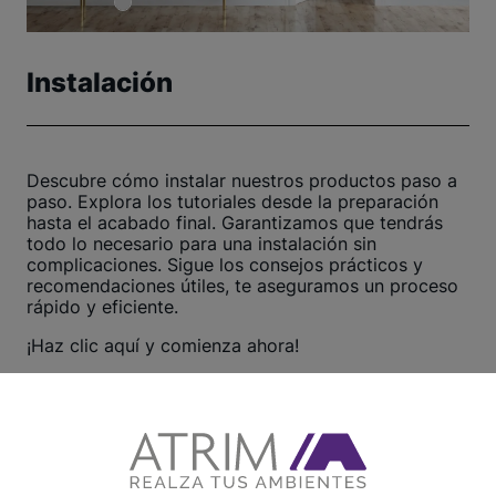
Instalación
Descubre cómo instalar nuestros productos paso a
paso. Explora los tutoriales desde la preparación
hasta el acabado final. Garantizamos que tendrás
todo lo necesario para una instalación sin
complicaciones. Sigue los consejos prácticos y
recomendaciones útiles, te aseguramos un proceso
rápido y eficiente.
¡Haz clic aquí y comienza ahora!
Ver otros tutoriales