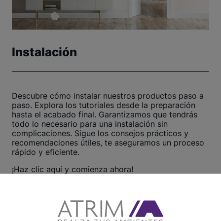
Instalación
Descubre cómo instalar nuestros productos paso a
paso. Explora los tutoriales desde la preparación
hasta el acabado final. Garantizamos que tendrás
todo lo necesario para una instalación sin
complicaciones. Sigue los consejos prácticos y
recomendaciones útiles, te aseguramos un proceso
rápido y eficiente.
¡Haz clic aquí y comienza ahora!
Ver otros tutoriales