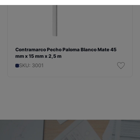
Contramarco Pecho Paloma Blanco Mate 45
mm x 15 mm x 2,5 m
SKU: 3001