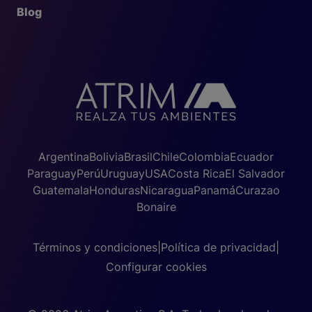
Blog
Argentina
Bolivia
Brasil
Chile
Colombia
Ecuador
Paraguay
Perú
Uruguay
USA
Costa Rica
El Salvador
Guatemala
Honduras
Nicaragua
Panamá
Curazao
Bonaire
Términos y condiciones
|
Política de privacidad
|
Configurar cookies