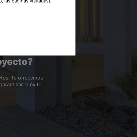
 las páginas visitadas).
oyecto?
ctos. Te ofrecemos
arantizar el éxito