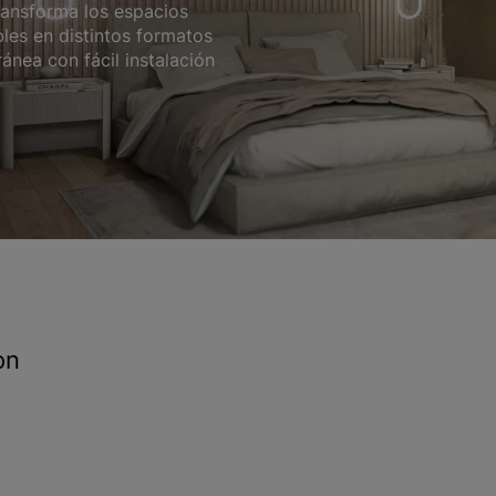
ransforma los espacios
bles en distintos formatos
nea con fácil instalación
on