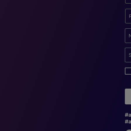
#a
#a