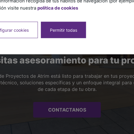
información recogida de tus hábitos de navegación (por ejemplo,
ón visite nuestra
política de cookies
igurar cookies
Permitir todas
itas asesoramiento para tu pr
e Proyectos de Atrim está listo para trabajar en tus proye
cnico, soluciones específicas y un enfoque integral para g
de cada etapa de tu obra.
CONTACTANOS