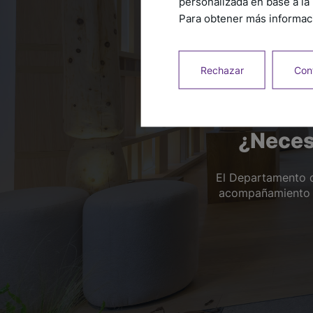
personalizada en base a la 
Para obtener más informaci
Rechazar
Conf
¿Neces
El Departamento d
acompañamiento té