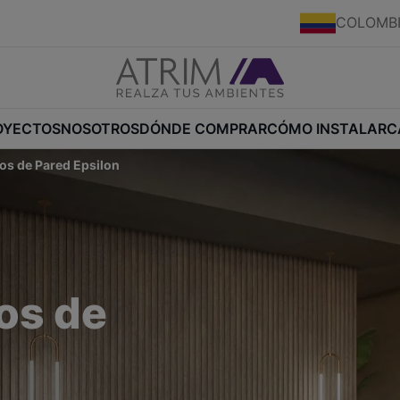
COLOMB
OYECTOS
NOSOTROS
DÓNDE COMPRAR
CÓMO INSTALAR
C
os de Pared Epsilon
os de
n