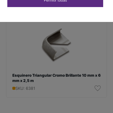
Permitir todas
Esquinero Triangular Cromo Brillante 10 mm x 6
mm x 2,5 m
SKU: 6381