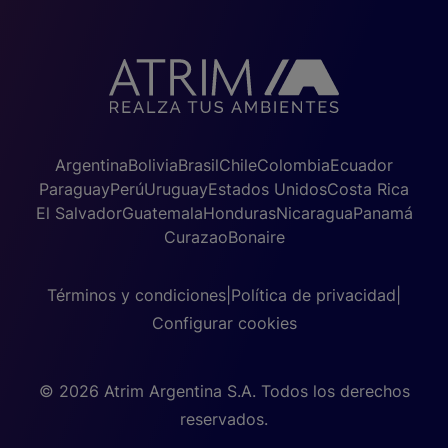
Argentina
Bolivia
Brasil
Chile
Colombia
Ecuador
Paraguay
Perú
Uruguay
Estados Unidos
Costa Rica
El Salvador
Guatemala
Honduras
Nicaragua
Panamá
Curazao
Bonaire
Términos y condiciones
|
Política de privacidad
|
Configurar cookies
© 2026 Atrim Argentina S.A. Todos los derechos
reservados.