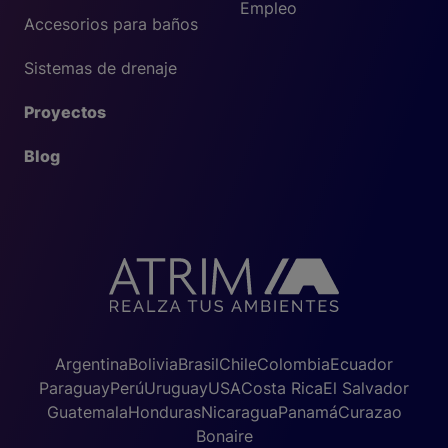
Empleo
Accesorios para baños
Sistemas de drenaje
Proyectos
Blog
Argentina
Bolivia
Brasil
Chile
Colombia
Ecuador
Paraguay
Perú
Uruguay
USA
Costa Rica
El Salvador
Guatemala
Honduras
Nicaragua
Panamá
Curazao
Bonaire