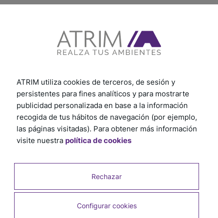
ATRIM utiliza cookies de terceros, de sesión y
persistentes para fines analíticos y para mostrarte
publicidad personalizada en base a la información
recogida de tus hábitos de navegación (por ejemplo,
las páginas visitadas). Para obtener más información
visite nuestra
política de cookies
Rechazar
EPSILON CUARTA CAÑA 15mm x 15mm x
2,44m BLANCO MATE
SKU: 0730E
Configurar cookies