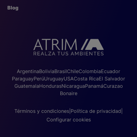
Blog
Argentina
Bolivia
Brasil
Chile
Colombia
Ecuador
Paraguay
Perú
Uruguay
USA
Costa Rica
El Salvador
Guatemala
Honduras
Nicaragua
Panamá
Curazao
Bonaire
Términos y condiciones
|
Política de privacidad
|
Configurar cookies