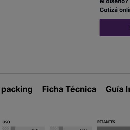
el diseño?
Cotizá onli
 packing
Ficha Técnica
Guía I