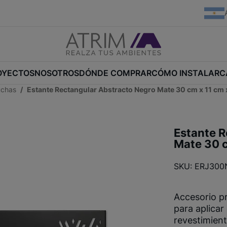
OYECTOS
NOSOTROS
DÓNDE COMPRAR
CÓMO INSTALAR
C
uchas
Estante Rectangular Abstracto Negro Mate 30 cm x 11 cm 
Estante R
Mate 30 c
SKU: ERJ30
Accesorio p
para aplicar
revestimient