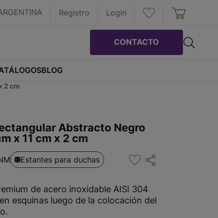
ARGENTINA
Registro
Login
CONTACTO
ATÁLOGOS
BLOG
x 2 cm
ectangular Abstracto Negro
m x 11 cm x 2 cm
0NM
Estantes para duchas
remium de acero inoxidable AISI 304
 en esquinas luego de la colocación del
o.