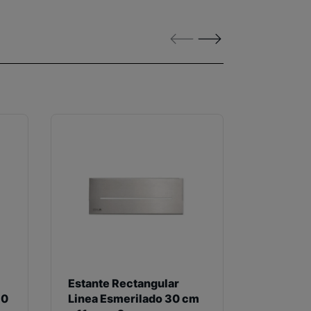
Estante Rectangular
Estante 
30
Linea Esmerilado 30 cm
Cuadrad