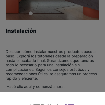
Instalación
Descubrí cómo instalar nuestros productos paso a
paso. Explorá los tutoriales desde la preparación
hasta el acabado final. Garantizamos que tendrás
todo lo necesario para una instalación sin
complicaciones. Seguí los consejos prácticos y
recomendaciones útiles, te aseguramos un proceso
rápido y eficiente.
¡Hacé clic aquí y comenzá ahora!
Ver otros tutoriales