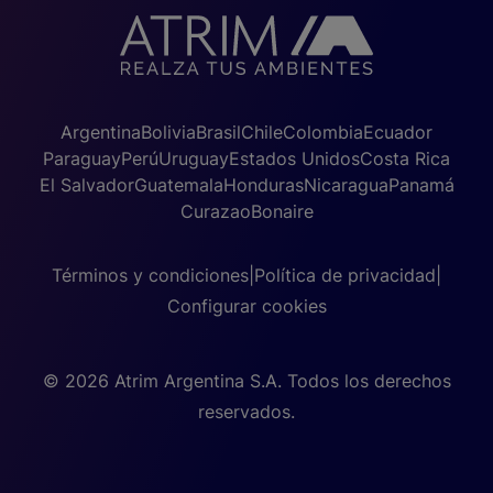
Argentina
Bolivia
Brasil
Chile
Colombia
Ecuador
Paraguay
Perú
Uruguay
Estados Unidos
Costa Rica
El Salvador
Guatemala
Honduras
Nicaragua
Panamá
Curazao
Bonaire
Términos y condiciones
|
Política de privacidad
|
Configurar cookies
© 2026 Atrim Argentina S.A. Todos los derechos
reservados.