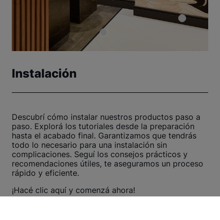
Instalación
Descubrí cómo instalar nuestros productos paso a
paso. Explorá los tutoriales desde la preparación
hasta el acabado final. Garantizamos que tendrás
todo lo necesario para una instalación sin
complicaciones. Seguí los consejos prácticos y
recomendaciones útiles, te aseguramos un proceso
rápido y eficiente.
¡Hacé clic aquí y comenzá ahora!
Ver otros tutoriales