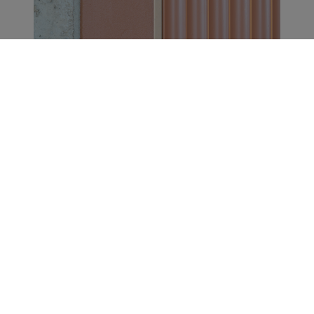
Cómo Pamela Macagno
trabajó superficies, color y
materialidad para construir
distintos climas dentro de un
mismo espacio.