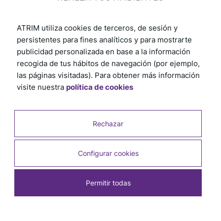
Instalación
ATRIM utiliza cookies de terceros, de sesión y
persistentes para fines analíticos y para mostrarte
publicidad personalizada en base a la información
Descubrí cómo instalar nuestros productos paso a
recogida de tus hábitos de navegación (por ejemplo,
paso. Explorá los tutoriales desde la preparación
las páginas visitadas). Para obtener más información
hasta el acabado final. Garantizamos que tendrás
visite nuestra
política de cookies
todo lo necesario para una instalación sin
complicaciones. Seguí los consejos prácticos y
recomendaciones útiles, te aseguramos un proceso
rápido y eficiente.
Rechazar
¡Hacé clic aquí y comenzá ahora!
Configurar cookies
Ver otros tutoriales
Permitir todas