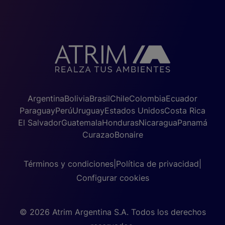
Argentina
Bolivia
Brasil
Chile
Colombia
Ecuador
Paraguay
Perú
Uruguay
Estados Unidos
Costa Rica
El Salvador
Guatemala
Honduras
Nicaragua
Panamá
Curazao
Bonaire
Términos y condiciones
|
Política de privacidad
|
Configurar cookies
© 2026 Atrim Argentina S.A. Todos los derechos