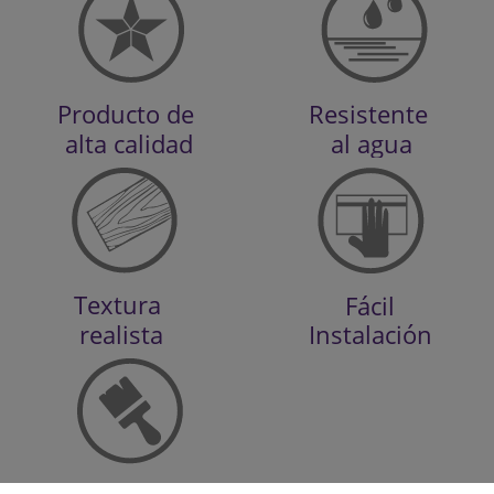
Producto de
Resistente
alta calidad
al agua
Textura
Fácil
 realista
Instalación