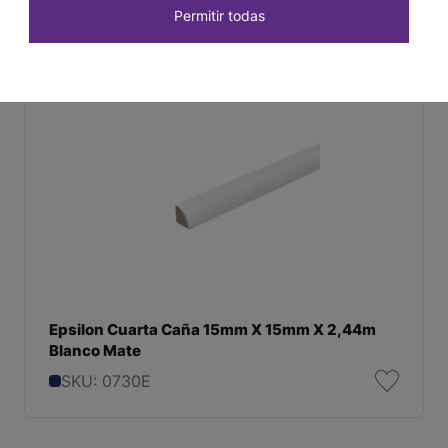
Permitir todas
Epsilon Cuarta Caña 15mm X 15mm X 2,44m
Blanco Mate
SKU: 0730E