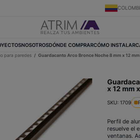
COLOMB
OYECTOS
NOSOTROS
DÓNDE COMPRAR
CÓMO INSTALAR
C
nio para paredes
Guardacanto Arco Bronce Noche 8 mm x 12 mm 
Guardaca
x 12 mm x
SKU: 1709
Perfil de al
resuelve el 
ventanas. A