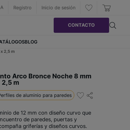
IA
Registro
Inicio de sesión
CONTACTO
ATÁLOGOS
BLOG
x 2,5 m
nto Arco Bronce Noche 8 mm
 2,5 m
Perfiles de aluminio para paredes
uminio de 12 mm con diseño curvo que
encuentro de paredes, puertas y
compaña griferías y diseños curvos.