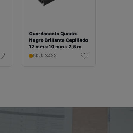
Guardacanto Quadra
Guardac
Negro Brillante Cepillado
Mate Cep
12 mm x 10 mm x 2,5 m
10 mm x 
SKU: 3433
SKU: 3