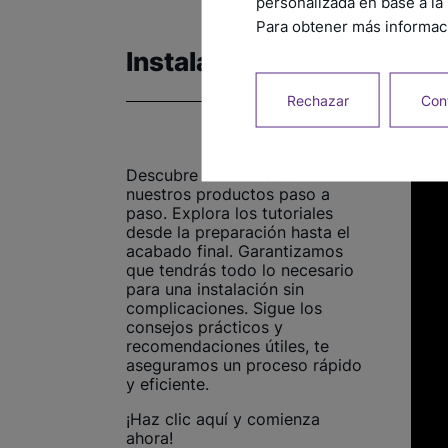
personalizada en base a la 
Para obtener más informaci
Instalación
Rechazar
Conf
Descubre cómo instalar
nuestros productos paso a
paso. Explora los tutoriales
desde la preparación hasta el
acabado final. Garantizamos
que tendrás todo lo necesario
para una instalación sin
complicaciones. Sigue los
consejos prácticos y
recomendaciones útiles, te
aseguramos un proceso rápido
y eficiente.
¡Haz clic aquí y comienza
ahora!