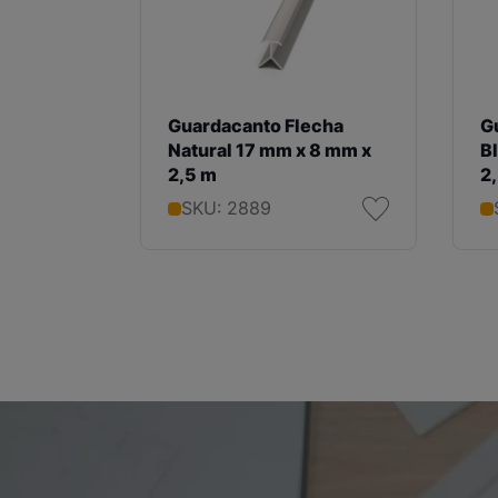
Guardacanto Flecha
G
Natural 17 mm x 8 mm x
B
2,5 m
2
SKU: 2889