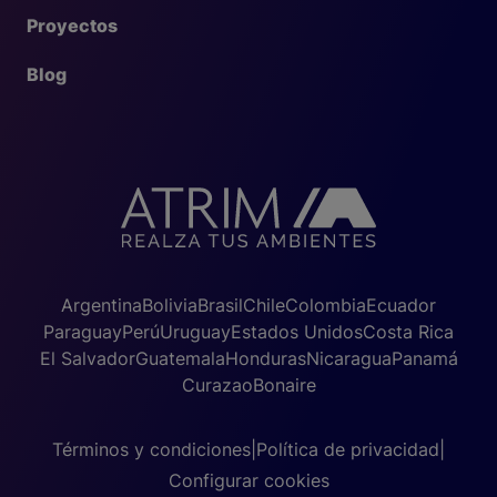
Proyectos
Blog
Argentina
Bolivia
Brasil
Chile
Colombia
Ecuador
Paraguay
Perú
Uruguay
Estados Unidos
Costa Rica
El Salvador
Guatemala
Honduras
Nicaragua
Panamá
Curazao
Bonaire
Términos y condiciones
|
Política de privacidad
|
Configurar cookies