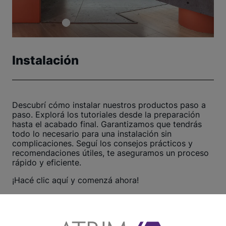
Instalación
Descubrí cómo instalar nuestros productos paso a
paso. Explorá los tutoriales desde la preparación
hasta el acabado final. Garantizamos que tendrás
todo lo necesario para una instalación sin
complicaciones. Seguí los consejos prácticos y
recomendaciones útiles, te aseguramos un proceso
rápido y eficiente.
¡Hacé clic aquí y comenzá ahora!
Ver otros tutoriales