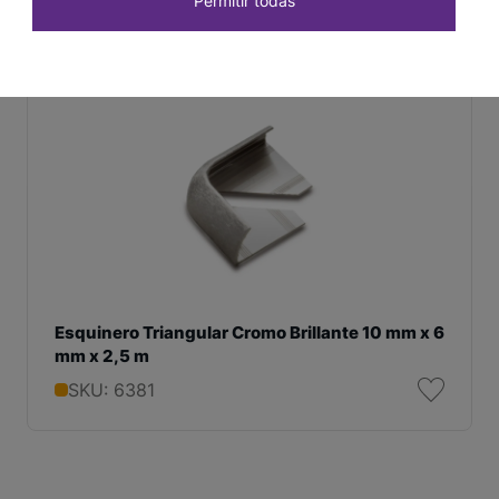
Permitir todas
Esquinero Triangular Cromo Brillante 10 mm x 6
mm x 2,5 m
SKU: 6381