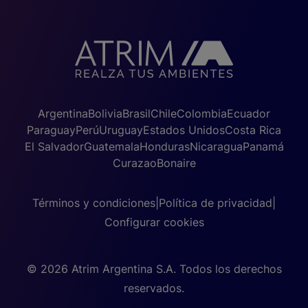
Argentina
Bolivia
Brasil
Chile
Colombia
Ecuador
Paraguay
Perú
Uruguay
Estados Unidos
Costa Rica
El Salvador
Guatemala
Honduras
Nicaragua
Panamá
Curazao
Bonaire
Términos y condiciones
|
Política de privacidad
|
Configurar cookies
© 2026 Atrim Argentina S.A. Todos los derechos
reservados.