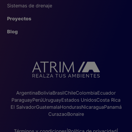
Sistemas de drenaje
Proyectos
Blog
Argentina
Bolivia
Brasil
Chile
Colombia
Ecuador
Paraguay
Perú
Uruguay
Estados Unidos
Costa Rica
El Salvador
Guatemala
Honduras
Nicaragua
Panamá
Curazao
Bonaire
Términos y condiciones
|
Política de privacidad
|