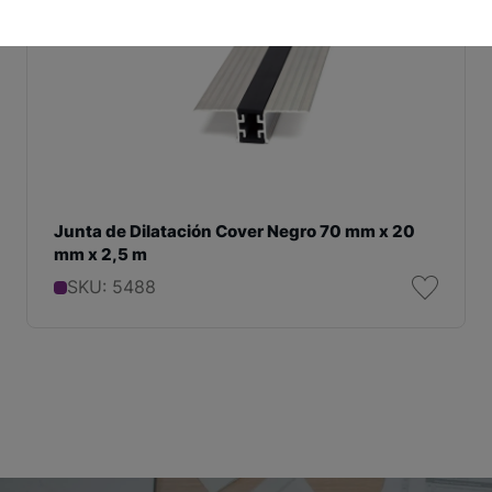
Junta de Dilatación Cover Negro 70 mm x 20
mm x 2,5 m
SKU: 5488