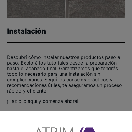
Instalación
Descubrí cómo instalar nuestros productos paso a
paso. Explorá los tutoriales desde la preparación
hasta el acabado final. Garantizamos que tendrás
todo lo necesario para una instalación sin
complicaciones. Seguí los consejos prácticos y
recomendaciones útiles, te aseguramos un proceso
rápido y eficiente.
¡Haz clic aquí y comenzá ahora!
Ver otros tutoriales