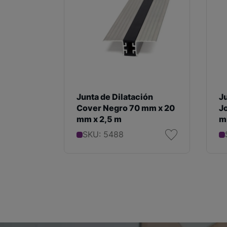
Junta de Dilatación
Ju
Cover Negro 70 mm x 20
J
mm x 2,5 m
m
SKU: 5488