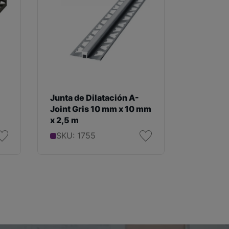
Junta de Dilatación A-
Junta de
Joint Gris 10 mm x 10 mm
Joint Gr
x 2,5 m
2,5 m
SKU: 1755
SKU: 1