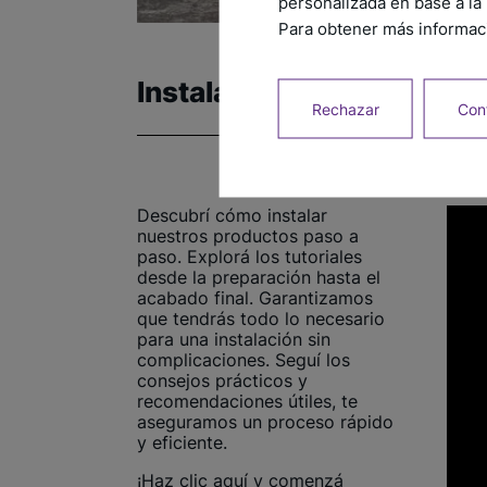
personalizada en base a la 
Para obtener más informaci
Instalación
Rechazar
Conf
Descubrí cómo instalar
nuestros productos paso a
paso. Explorá los tutoriales
desde la preparación hasta el
acabado final. Garantizamos
que tendrás todo lo necesario
para una instalación sin
complicaciones. Seguí los
consejos prácticos y
recomendaciones útiles, te
aseguramos un proceso rápido
y eficiente.
¡Haz clic aquí y comenzá