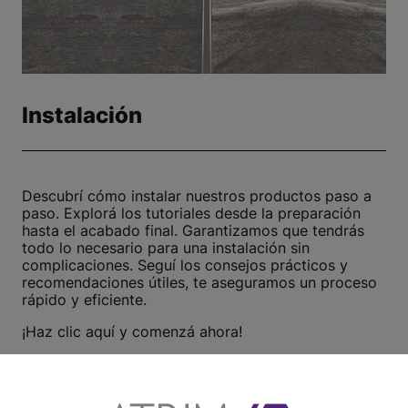
Instalación
Descubrí cómo instalar nuestros productos paso a
paso. Explorá los tutoriales desde la preparación
hasta el acabado final. Garantizamos que tendrás
todo lo necesario para una instalación sin
complicaciones. Seguí los consejos prácticos y
recomendaciones útiles, te aseguramos un proceso
rápido y eficiente.
¡Haz clic aquí y comenzá ahora!
Ver otros tutoriales