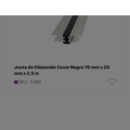
Junta de Dilatación Cover Negro 70 mm x 20
mm x 2,5 m
SKU: 5488