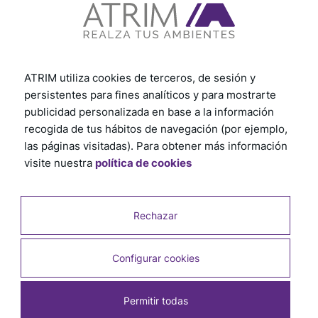
ATRIM utiliza cookies de terceros, de sesión y
persistentes para fines analíticos y para mostrarte
Instalación
publicidad personalizada en base a la información
recogida de tus hábitos de navegación (por ejemplo,
las páginas visitadas). Para obtener más información
visite nuestra
política de cookies
Descubrí cómo instalar nuestros productos paso a
paso. Explorá los tutoriales desde la preparación
hasta el acabado final. Garantizamos que tendrás
todo lo necesario para una instalación sin
Rechazar
complicaciones. Seguí los consejos prácticos y
recomendaciones útiles, te aseguramos un proceso
rápido y eficiente.
Configurar cookies
¡Hacé clic aquí y comenzá ahora!
Permitir todas
Ver otros tutoriales