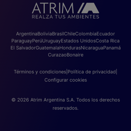
Argentina
Bolivia
Brasil
Chile
Colombia
Ecuador
Paraguay
Perú
Uruguay
Estados Unidos
Costa Rica
El Salvador
Guatemala
Honduras
Nicaragua
Panamá
Curazao
Bonaire
Términos y condiciones
|
Política de privacidad
|
Configurar cookies
© 2026 Atrim Argentina S.A. Todos los derechos
reservados.